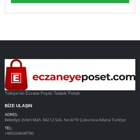
Türkiye'nin Eczane Poşeti Tedarik Portalı
BIZE ULAŞIN
ADRES:
Belediye Evleri Mah. 84212 Sok. No:4/19 Çukurova Adana Türkiye
TEL:
+905334698700