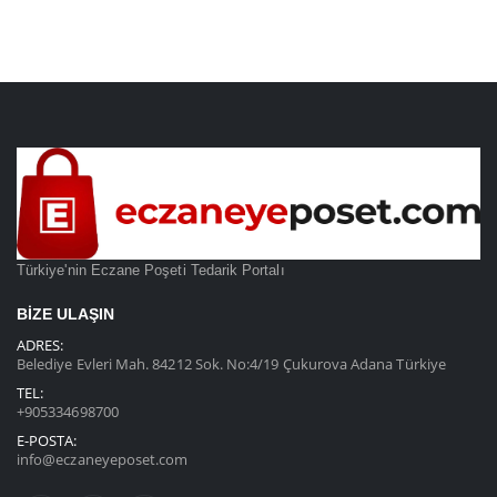
Türkiye'nin Eczane Poşeti Tedarik Portalı
BIZE ULAŞIN
ADRES:
Belediye Evleri Mah. 84212 Sok. No:4/19 Çukurova Adana Türkiye
TEL:
+905334698700
E-POSTA:
info@eczaneyeposet.com