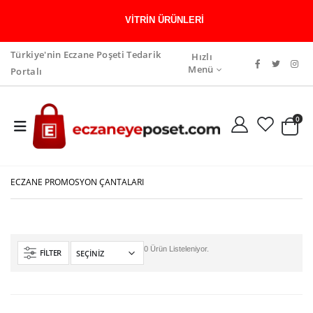
VITRIN ÜRÜNLERI
Türkiye'nin Eczane Poşeti Tedarik
Hızlı
Menü
Portalı
0
ECZANE PROMOSYON ÇANTALARI
0 Ürün Listeleniyor.
FILTER