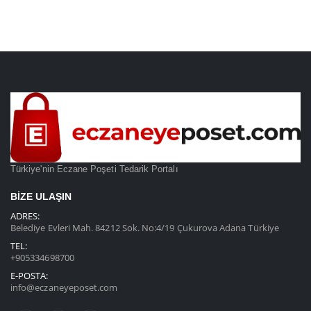
Türkiye'nin Eczane Poşeti Tedarik Portalı
BIZE ULAŞIN
ADRES:
Belediye Evleri Mah. 84212 Sok. No:4/19 Çukurova Adana Türkiye
TEL:
+905334698700
E-POSTA:
info@eczaneyeposet.com