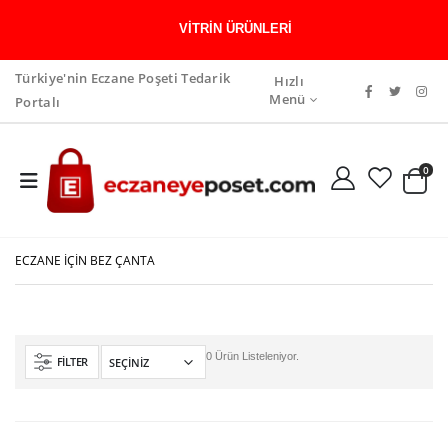
VITRIN ÜRÜNLERI
Türkiye'nin Eczane Poşeti Tedarik
Hızlı
Menü
Portalı
0
ECZANE İÇIN BEZ ÇANTA
0 Ürün Listeleniyor.
FILTER